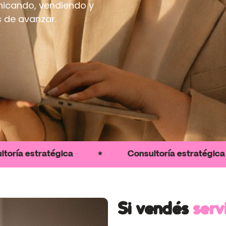
nicando, vendiendo y
s de avanzar.
tratégica
Consultoría estratégica
Si vendés
serv