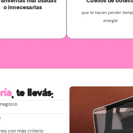
ramientas mal usadas
Cuellos de botell
o innecesarias
que te hacen perder tiem
energía
ría
, te llevás:
 negocio
n
nes con más criterio