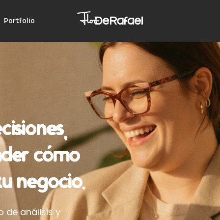
Portfolio
cisiones,
nder cómo
tu negocio.
o de análisis y