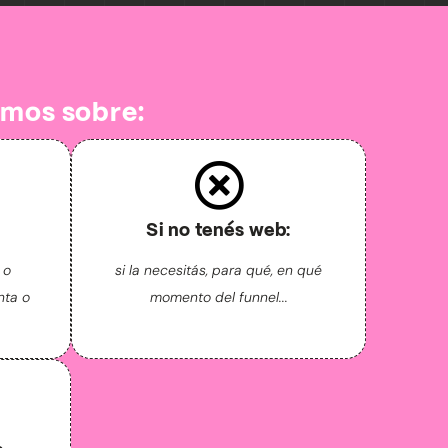
amos sobre:
Si no tenés web:
 o
si la necesitás, para qué, en qué
nta o
momento del funnel...