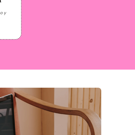
a
po y