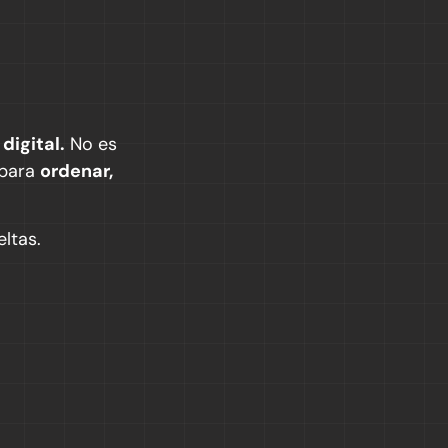
digital.
No es
 para
ordenar,
ltas.