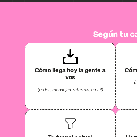
Según tu c
Cómo llega hoy la gente a
Cómo
vos
(
(redes, mensajes, referrals, email)