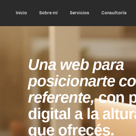
Inicio
Sobre mí
Servicios
Consultoría
Una web para
posicionarte c
referente,
con 
digital a la altu
que ofrecés.