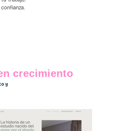
confianza.
en crecimiento
to y