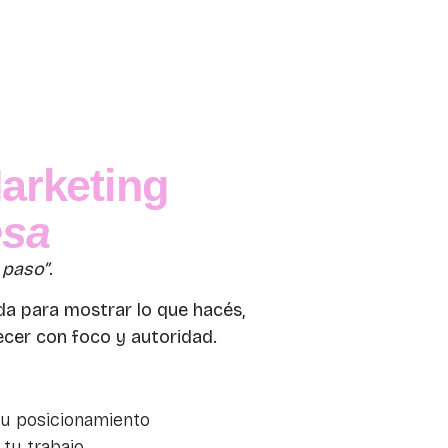
arketing
esa
 paso”
.
a para mostrar lo que hacés,
cer con foco y autoridad.
tu posicionamiento
tu trabajo.